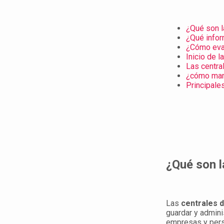
¿Qué son l
¿Qué infor
¿Cómo eval
Inicio de la
Las centra
¿cómo mane
Principale
¿Qué son l
Las
centrales 
guardar y admini
empresas y pers