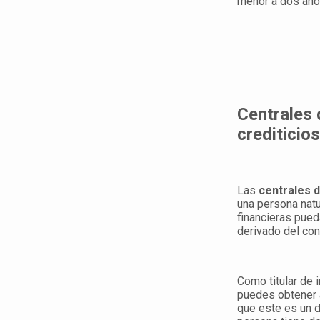
menor a dos años
Centrales 
crediticio
Las
centrales 
una persona natu
financieras pued
derivado del con
Como titular de i
puedes obtener a
que este es un d