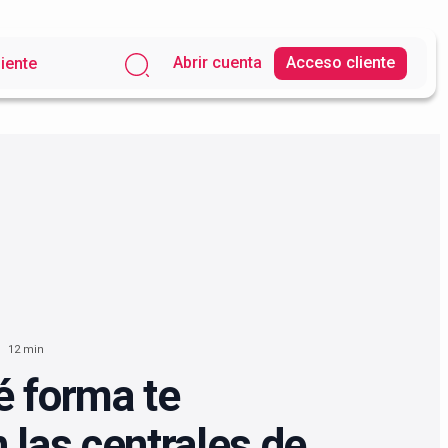
Abrir cuenta
Acceso cliente
liente
12 min
é forma te
 las centrales de