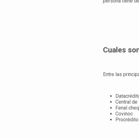
persona tiene de
Cuales son
Entre las princi
Datacrédit
Central de
Fenal che
Covinoc
Procrédito