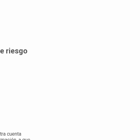
de riesgo
tra cuenta
ormación, a que