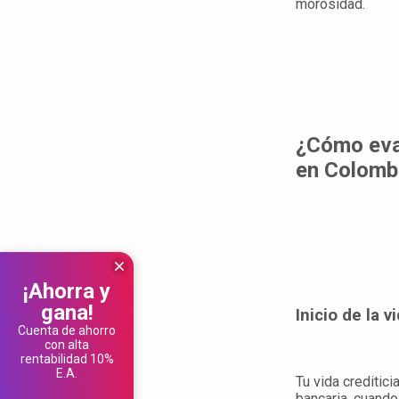
morosidad.
¿Cómo eval
en Colomb
¡Ahorra y
gana!
Inicio de la v
Cuenta de ahorro
con alta
rentabilidad 10%
E.A.
Tu vida creditic
bancaria, cuando 