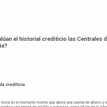
úan el historial crediticio las Centrales 
ia?
ida crediticia
ia inicia en el momento mismo que abres una cuenta de ahorro u o
recibes una tarjeta de crédito y autorizas, como titular de la inf