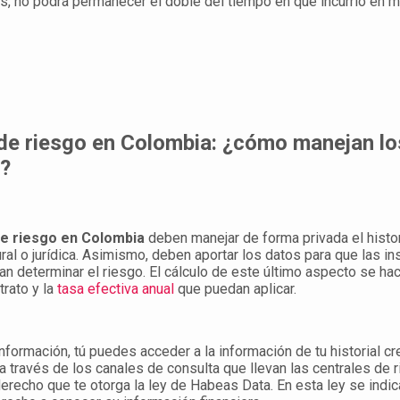
, no podrá permanecer el doble del tiempo en que incurrió en m
de riesgo en Colombia: ¿cómo manejan lo
s?
de riesgo en Colombia
deben manejar de forma privada el histori
ral o jurídica. Asimismo, deben aportar los datos para que las in
an determinar el riesgo. El cálculo de este último aspecto se ha
trato y la
tasa efectiva anual
que puedan aplicar.
nformación, tú puedes acceder a la información de tu historial cre
 través de los canales de consulta que llevan las centrales de 
erecho que te otorga la ley de Habeas Data. En esta ley se indi