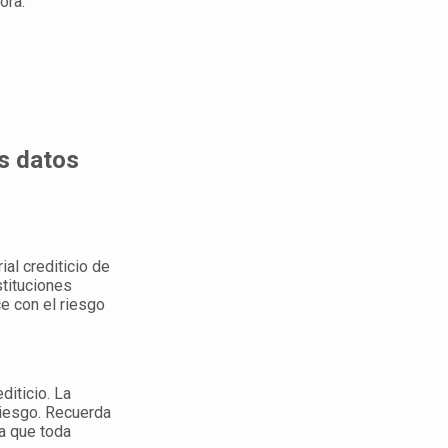
ora.
s datos
al crediticio de
stituciones
ce con el riesgo
diticio. La
riesgo. Recuerda
ca que toda