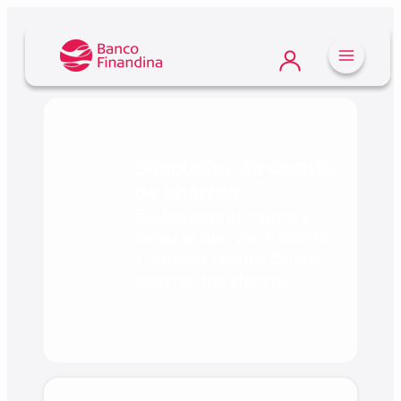
Atrás
Simulador de cuenta
de ahorros
Selecciona el monto y
plazo al que vas a ahorrar
y conoce cuánto dinero
generan tus ahorros.