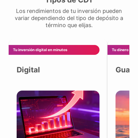
Los rendimientos de tu inversión pueden
variar dependiendo del tipo de depósito a
término que elijas.
Tu inversión digital en minutos
Tu dinero traba
Digital
Guard