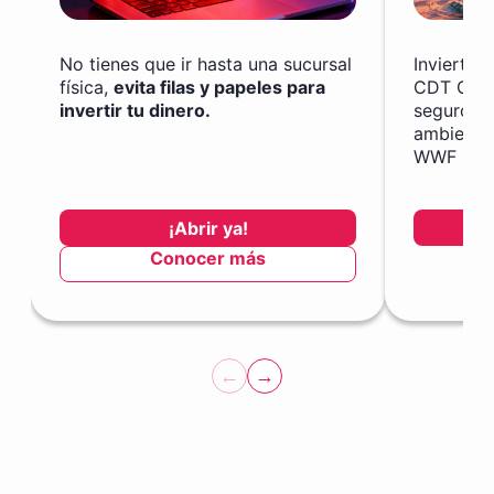
No tienes que ir hasta una sucursal
Invierte 
física,
evita filas y papeles para
CDT Guar
invertir tu dinero.
seguro y
ambiente
WWF Col
¡Abrir ya!
Conocer más
←
→