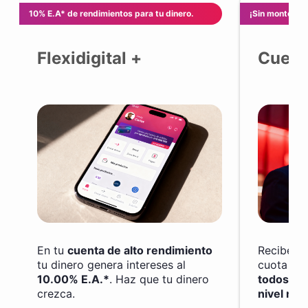
10% E.A* de rendimientos para tu dinero.
¡Sin monto mí
Flexidigital +
Cuent
En tu
cuenta de alto rendimiento
Recibe tu
tu dinero genera intereses al
cuota de
10.00% E.A.*
. Haz que tu dinero
todos los
crezca.
nivel nac