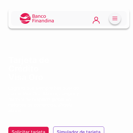
Tarjeta de
Crédito
Visa Oro
Logra lo que siempre has querido
con tu Visa Oro. Ahorra, compra y
disfruta de respaldo global en
millones de comercios. ¡Pídela
ahora!
Solicitar tarjeta
Simulador de tarjeta