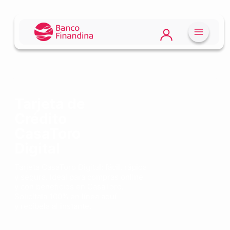
Tarjeta de
Crédito
CasaToro
Digital
Tarjeta CasaToro Digital: fácil, rápida
y segura. Ideal para compras online
y con beneficios en CasaToro.
Solicítala 100% en línea aquí
y recíbela al instante.