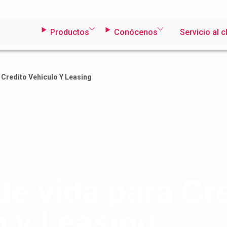
Productos
Conócenos
Servicio al c
 Credito Vehiculo Y Leasing
de vida para Cr
o y Leasing