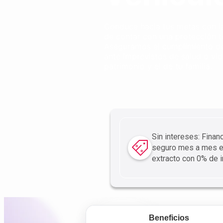
Conduce hacia tus metas con la
de contar con una protección to
Aseguramos el cumplimiento de
ante imprevistos de salud o vid
patrimonio y el de tu familia.
Sin intereses: Financ
seguro mes a mes e
extracto con 0% de i
Beneficios