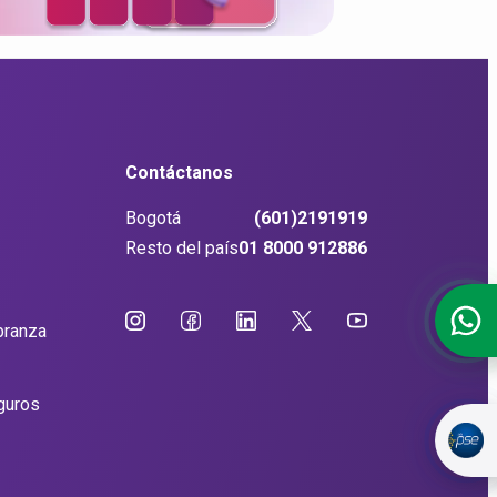
Contáctanos
Bogotá
(601)2191919
Resto del país
01 8000 912886
branza
guros