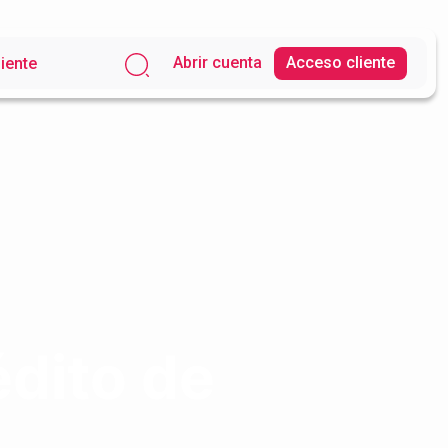
Abrir cuenta
Acceso cliente
liente
édito de