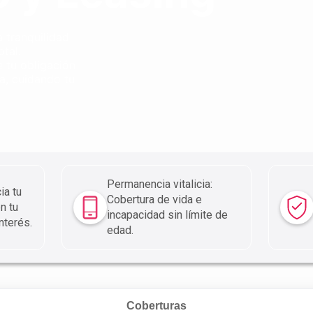
 tranquilidad
tal.
 tu obligación
a, cuidando tu
Permanencia vitalicia:
ia tu
Cobertura de vida e
n tu
incapacidad sin límite de
nterés.
edad.
Coberturas