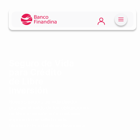
Seguro de Vida
para Crédito
de Libre
Inversión
Nuestro seguro de vida deudor
protege el saldo de tus obligaciones
de libre inversión ante cualquier
imprevisto de salud o vida,
blindando tu estabilidad financiera.