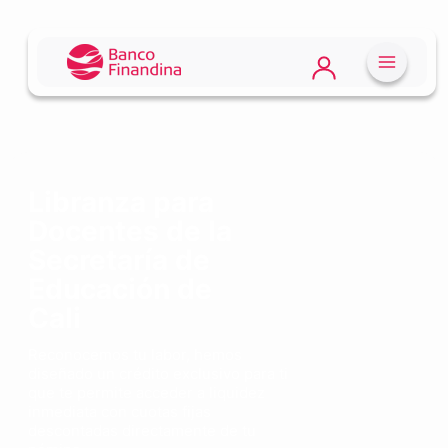
Libranza para
Docentes de la
Secretaría de
Educación de
Cali
Reconocemos tu labor, hemos
diseñado un crédito exclusivo para ti
que te permite acceder a liquidez
inmediata con cuotas fijas
descontadas directamente de tu