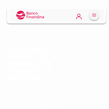
Libranza para
Docentes de la
Secretaría de
Educación de
Antioquia
Reconocemos tu labor, hemos
diseñado un crédito exclusivo para ti
que te permite acceder a liquidez
inmediata con cuotas fijas
descontadas directamente de tu