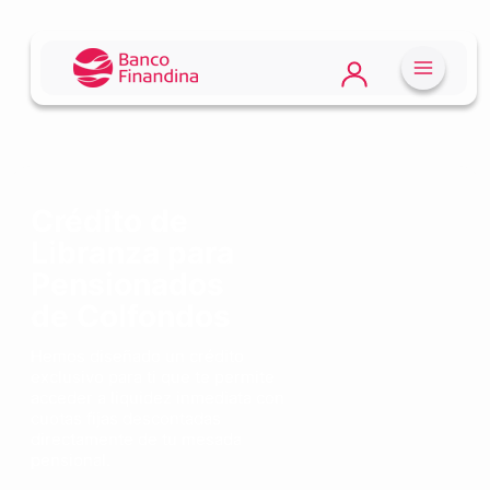
Crédito de
Libranza para
Pensionados
de Colfondos
Hemos diseñado un crédito
exclusivo para ti que te permite
acceder a liquidez inmediata con
cuotas fijas descontadas
directamente de tu mesada
pensional.