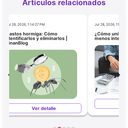
Artículos relacionados
Jul 28, 2026, 1:14:27 PM
Jul 28, 2026, 11:29:
Gastos hormiga: Cómo
¿Cómo unifica
identificarlos y eliminarlos |
menos interese
FinanBlog
Ver
Ver detalle