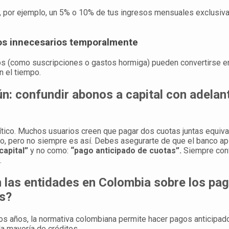
, por ejemplo, un 5% o 10% de tus ingresos mensuales exclusiv
s innecesarios temporalmente
s (como suscripciones o gastos hormiga) pueden convertirse 
n el tiempo.
n: confundir abonos a capital con adelan
ítico. Muchos usuarios creen que pagar dos cuotas juntas equival
, pero no siempre es así. Debes asegurarte de que el banco apl
capital”
y no como:
“pago anticipado de cuotas”.
Siempre con
.
 las entidades en Colombia sobre los pa
s?
os años, la normativa colombiana permite hacer pagos anticipad
la mayoría de créditos.