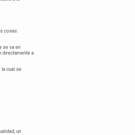
.
s cosas:
a se va en
n directamente a
la cual se
alidad, un