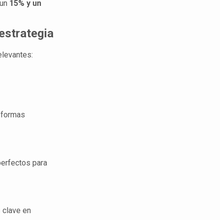
 un
15% y un
estrategia
elevantes:
l
s formas
perfectos para
 clave en