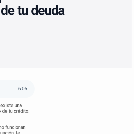
 de tu deuda
6
:
06
 existe una
de tu crédito:
mo funcionan
uación, te