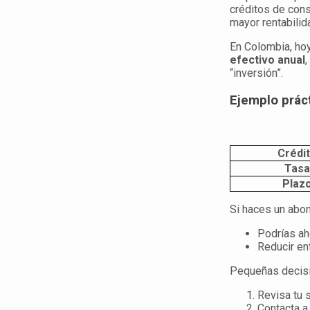
créditos de cons
mayor rentabilida
En Colombia, ho
efectivo anual
,
“inversión”.
Ejemplo práct
Crédi
Tasa
Plaz
Si haces un abon
Podrías ah
Reducir en
Pequeñas decisio
Revisa tu s
Contacta a 