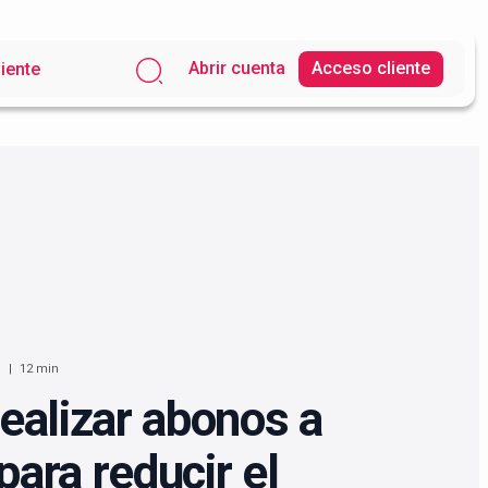
Abrir cuenta
Acceso cliente
liente
M
12 min
ealizar abonos a
 para reducir el