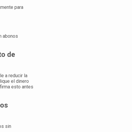
amente para
en abonos
to de
e a reducir la
ique el dinero
firma esto antes
gos
os sin