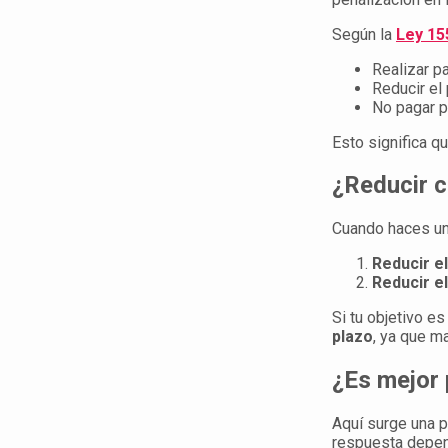
Según la
Ley 15
Realizar p
Reducir el 
No pagar p
Esto significa q
¿Reducir c
Cuando haces un 
Reducir e
Reducir el
Si tu objetivo e
plazo
, ya que m
¿Es mejor 
Aquí surge una p
respuesta depend