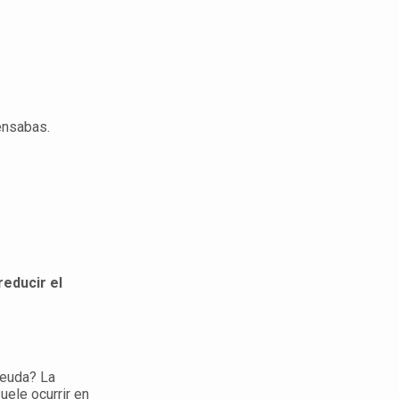
ensabas.
reducir el
deuda? La
uele ocurrir en