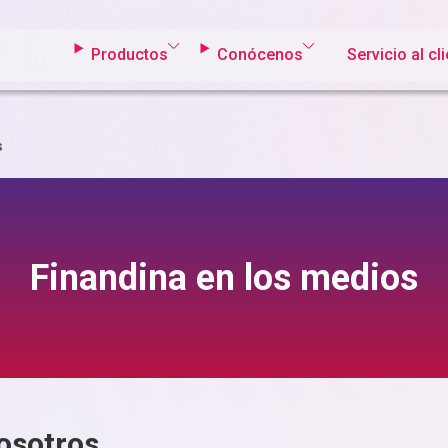
Productos
Conócenos
Servicio al cl
s
Finandina en los medios
osotros