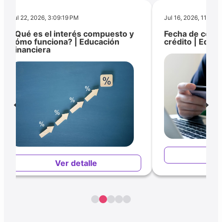
Jul 22, 2026, 3:09:19 PM
Jul 16, 2026, 11:24:
¿Qué es el interés compuesto y
Fecha de corte
cómo funciona? | Educación
crédito | Educ
Financiera
Ver
Ver detalle