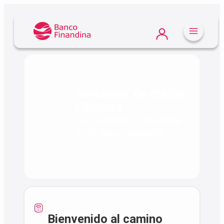
Atrás
Simulador de crédito
Libranza
Con Libranza, tu nómina
es tu mejor garantía.
Bienvenido al camino