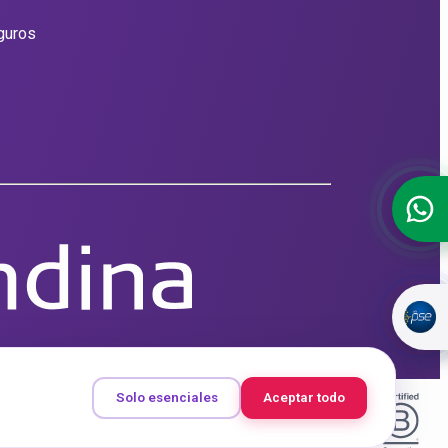
guros
Solo esenciales
Aceptar todo