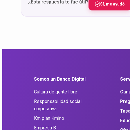
¿Esta respuesta te fue útil?
Sí, me ayudó
Somos un Banco Digital
Serv
Cultura de gente libre
Cana
Responsabilidad social
Preg
corporativa
Tasa
Km plan Kmino
Educ
Empresa B