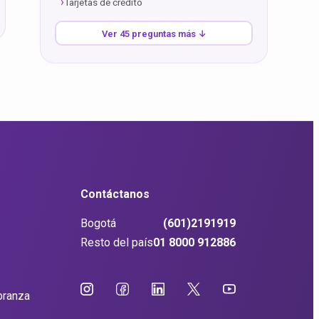
Tarjetas de crédito
Ver 45 preguntas más ↓
Contáctanos
Bogotá
(601)2191919
Resto del país
01 8000 912886
branza