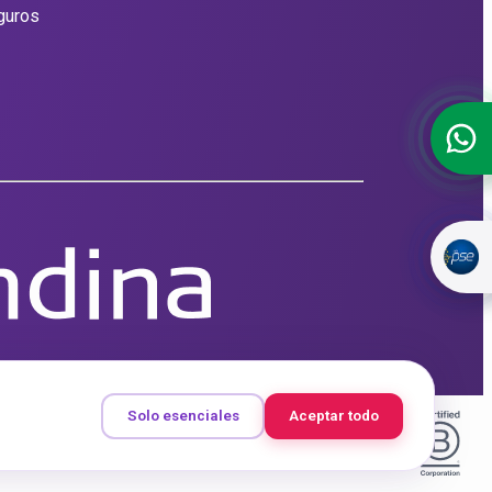
guros
Solo esenciales
Aceptar todo