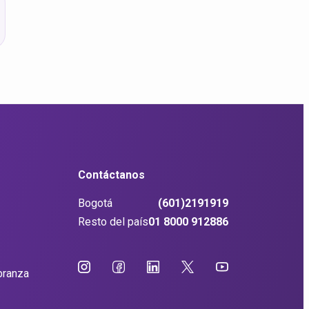
Contáctanos
Bogotá
(601)2191919
Resto del país
01 8000 912886
branza