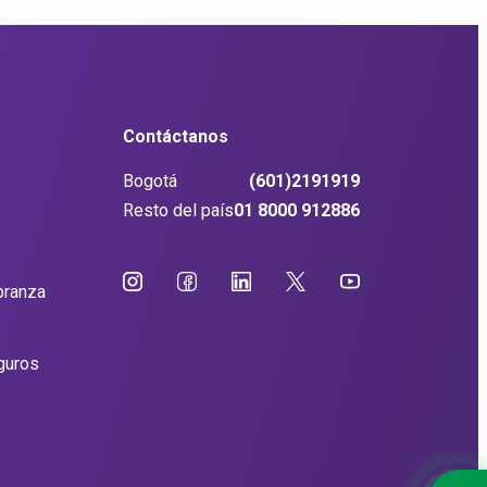
Contáctanos
Bogotá
(601)2191919
Resto del país
01 8000 912886
branza
guros