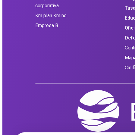
corporativa
Tasa
Km plan Kmino
Educ
Empresa B
Ofic
Defe
Cent
Mapa
Cali