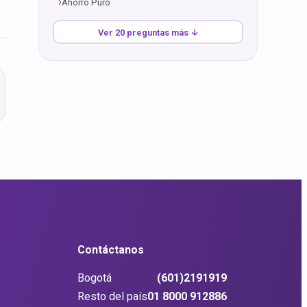
Ahorro Puro
Ver 20 preguntas más ↓
Contáctanos
Bogotá
(601)2191919
Resto del país
01 8000 912886