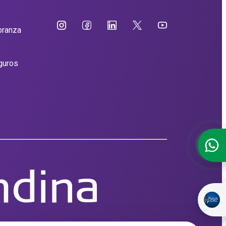
branza
guros