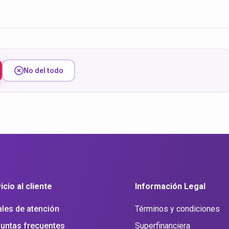
No del todo
icio al cliente
Información Legal
les de atención
Términos y condiciones
untas frecuentes
Superfinanciera