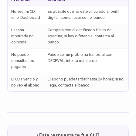
No veo mi CDT
Es posible que no esté vinculado al perfil
en el Dashboard
digital; comunícate con el banco
La tasa
Compara con el certificado físico de
mostrada no
apertura; si hay diferencia, contacta al
coincide
banco
No puedo
Puede ser un problema temporal con
consultar los
DECEVAL; intenta más tarde
pagarés
El CDT venció y
El abono puede tardar hasta 24 horas; si no
no veo el abono
llega, contacta al banco
¿Esta respuesta te fue útil?