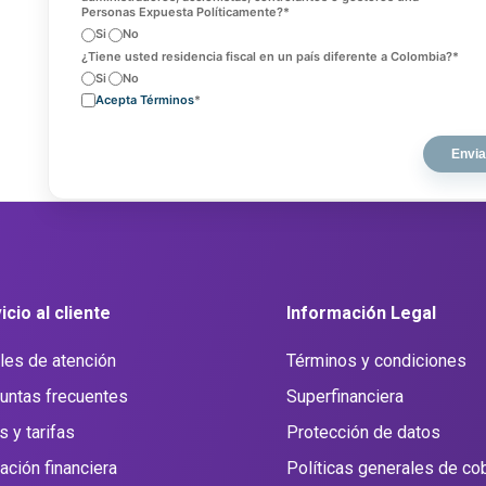
Personas Expuesta Políticamente?
*
Si
No
¿Tiene usted residencia fiscal en un país diferente a Colombia?
*
Si
No
Acepta Términos
*
icio al cliente
Información Legal
les de atención
Términos y condiciones
untas frecuentes
Superfinanciera
s y tarifas
Protección de datos
ación financiera
Políticas generales de co