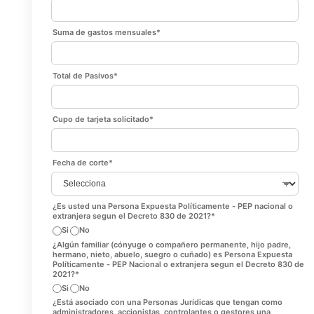
Suma de gastos mensuales
*
Total de Pasivos
*
Cupo de tarjeta solicitado
*
Fecha de corte
*
¿Es usted una Persona Expuesta Políticamente - PEP nacional o
extranjera segun el Decreto 830 de 2021?
*
Si
No
¿Algún familiar (cónyuge o compañero permanente, hijo padre,
hermano, nieto, abuelo, suegro o cuñado) es Persona Expuesta
Políticamente - PEP Nacional o extranjera segun el Decreto 830 de
2021?
*
Si
No
¿Está asociado con una Personas Jurídicas que tengan como
administradores, accionistas, controlantes o gestores una