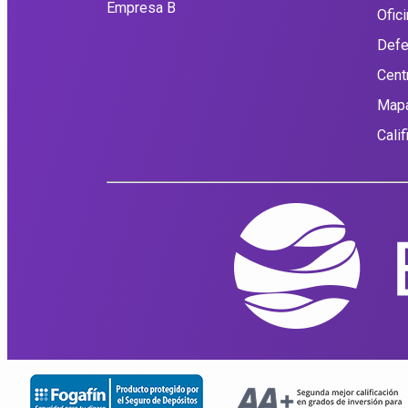
Empresa B
Ofic
Defe
Cent
Mapa
Cali