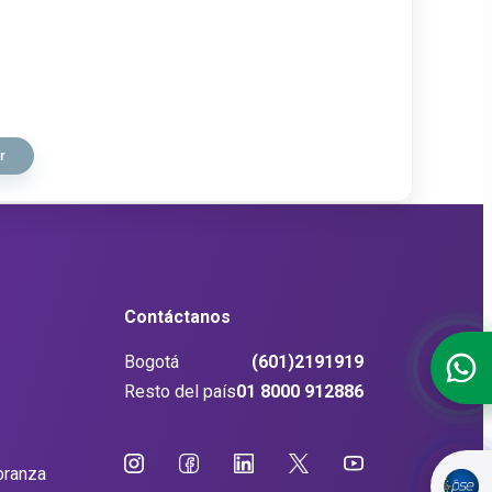
Contáctanos
Bogotá
(601)2191919
Resto del país
01 8000 912886
branza