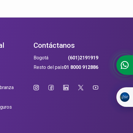
al
Contáctanos
Bogotá
(601)2191919
Resto del país
01 8000 912886
obranza
eguros