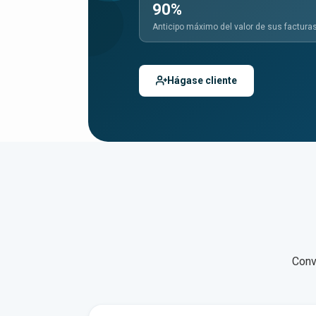
90
%
Anticipo máximo del valor de sus factura
Hágase cliente
Conv