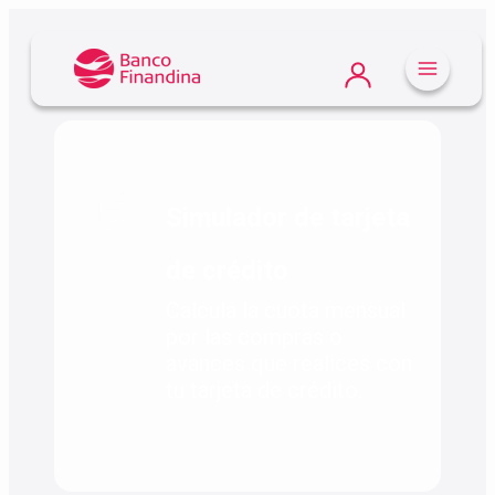
Atrás
Simulador de tarjeta
de crédito
Calcula la cuota mensual
por las compras o
avances que realices con
tu tarjeta de crédito.