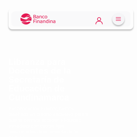
Libranza para
Docentes de la
Secretaría de
Educación de
Cundinamarca
Reconocemos tu labor, hemos
diseñado un crédito exclusivo para ti
que te permite acceder a liquidez
inmediata con cuotas fijas
descontadas directamente de tu