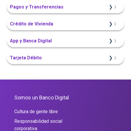
Portal Web
Sitio Web
Sitio Web
Pagos y Transferencias
App Finandina
Portal Web
Crédito de Vivienda
Información General
App Finandina
Sitio Web
App y Banca Digital
Portal Web
Sitio Web
Portal Web
App Finandina
Tarjeta Débito
Sitio Web
Portal Web
Portal Web
Somos un Banco Digital
Cultura de gente libre
Responsabilidad social
corporativa