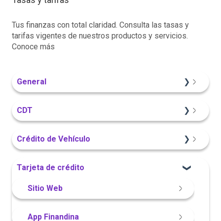
Tus finanzas con total claridad. Consulta las tasas y
tarifas vigentes de nuestros productos y servicios.
Conoce más
General
Información General
CDT
Sitio Web
Crédito de Vehículo
Información General
Sitio Web
Tarjeta de crédito
Portal Web
Información General
Sitio Web
Portal Web
App Finandina