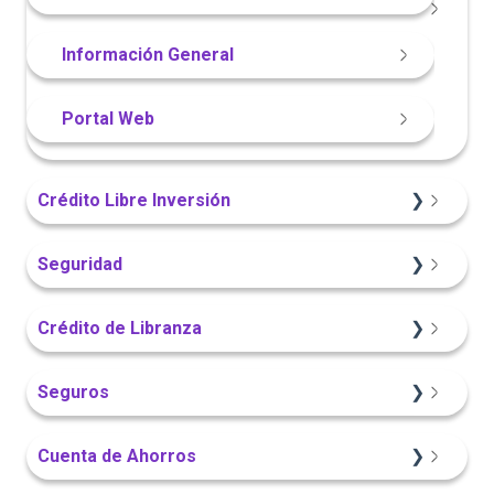
App Finandina
Información General
Portal Web
Crédito Libre Inversión
Información General
Seguridad
Sitio Web
App Finandina
Crédito de Libranza
Portal Web
Portal Web
Sitio Web
Seguros
App Finandina
Información General
Información General
Cuenta de Ahorros