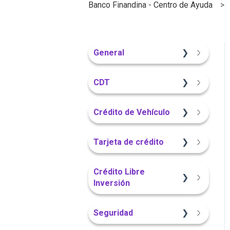
Banco Finandina - Centro de Ayuda
General
Información General
CDT
Sitio Web
Crédito de Vehículo
Información General
Sitio Web
Tarjeta de crédito
Portal Web
Información General
Sitio Web
Crédito Libre
Inversión
Portal Web
App Finandina
Información General
Seguridad
App Finandina
Información General