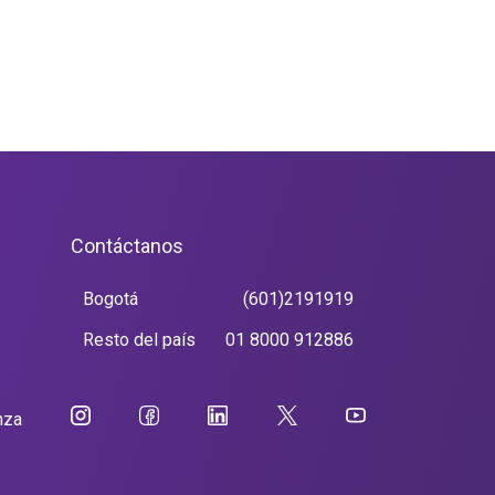
Contáctanos
Bogotá
(601)2191919
Resto del país
01 8000 912886
nza