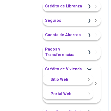
Sitio Web
App Finandina
Crédito de Libranza
Portal Web
Portal Web
Portal Web
Sitio Web
Seguros
App Finandina
Información General
Información General
Cuenta de Ahorros
Portal Web
Sitio Web
Sitio Web
Pagos y
Transferencias
App Finandina
Portal Web
Crédito de Vivienda
Información General
App Finandina
Sitio Web
Portal Web
Sitio Web
Portal Web