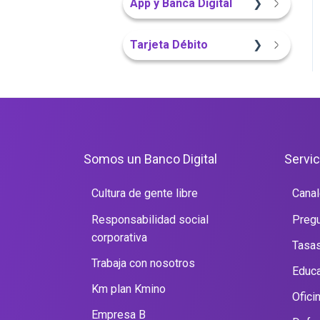
App y Banca Digital
App Finandina
Tarjeta Débito
Sitio Web
Portal Web
Portal Web
Somos un Banco Digital
Servic
Cultura de gente libre
Canal
Responsabilidad social
Pregu
corporativa
Tasas
Trabaja con nosotros
Educa
Km plan Kmino
Ofici
Empresa B