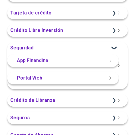
Información General
Sitio Web
Tarjeta de crédito
Portal Web
Información General
Sitio Web
Crédito Libre Inversión
Portal Web
App Finandina
Información General
Seguridad
App Finandina
Información General
Sitio Web
App Finandina
Portal Web
Portal Web
Portal Web
App Finandina
Crédito de Libranza
Sitio Web
Seguros
Información General
Información General