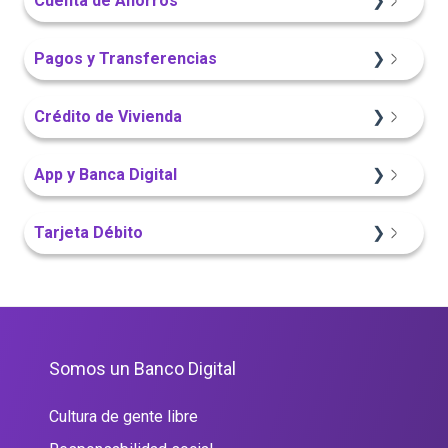
Cuenta de Ahorros
Portal Web
Sitio Web
Sitio Web
Pagos y Transferencias
App Finandina
Portal Web
Crédito de Vivienda
Información General
App Finandina
Sitio Web
App y Banca Digital
Portal Web
Sitio Web
Portal Web
App Finandina
Tarjeta Débito
Sitio Web
Portal Web
Portal Web
Somos un Banco Digital
Cultura de gente libre