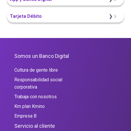
App Finandina
Tarjeta Débito
Sitio Web
Portal Web
Portal Web
Somos un Banco Digital
Cultura de gente libre
Responsabilidad social
corporativa
Trabaja con nosotros
Km plan Kmino
Empresa B
Servicio al cliente