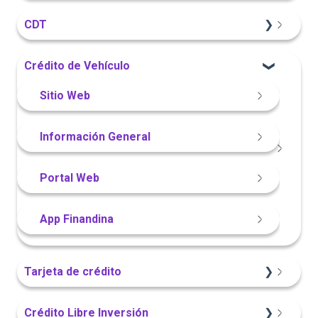
Información General
CDT
Sitio Web
Crédito de Vehículo
Información General
Sitio Web
Portal Web
Información General
Portal Web
App Finandina
Tarjeta de crédito
Sitio Web
Crédito Libre Inversión