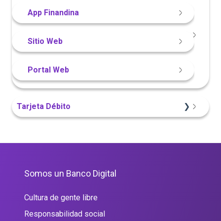
Portal Web
Sitio Web
Portal Web
App Finandina
Sitio Web
Portal Web
Tarjeta Débito
Portal Web
Somos un Banco Digital
Cultura de gente libre
Responsabilidad social