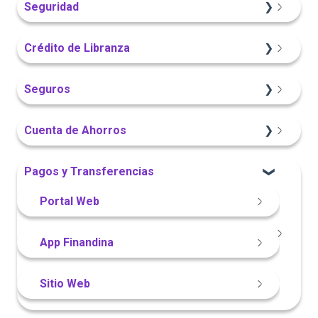
Seguridad
App Finandina
Información General
Sitio Web
App Finandina
Crédito de Libranza
Portal Web
Portal Web
Portal Web
Sitio Web
Seguros
App Finandina
Información General
Información General
Cuenta de Ahorros
Portal Web
Sitio Web
Sitio Web
Pagos y Transferencias
App Finandina
Portal Web
Información General
App Finandina
Portal Web
Sitio Web