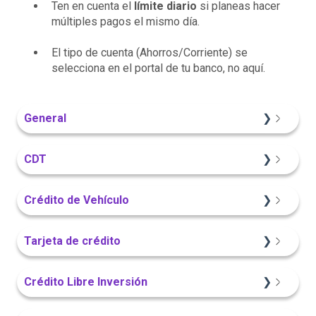
Ten en cuenta el
límite diario
si planeas hacer
múltiples pagos el mismo día.
El tipo de cuenta (Ahorros/Corriente) se
selecciona en el portal de tu banco, no aquí.
General
Información General
CDT
Sitio Web
Crédito de Vehículo
Información General
Sitio Web
Tarjeta de crédito
Portal Web
Información General
Sitio Web
Crédito Libre Inversión
Portal Web
App Finandina
Información General