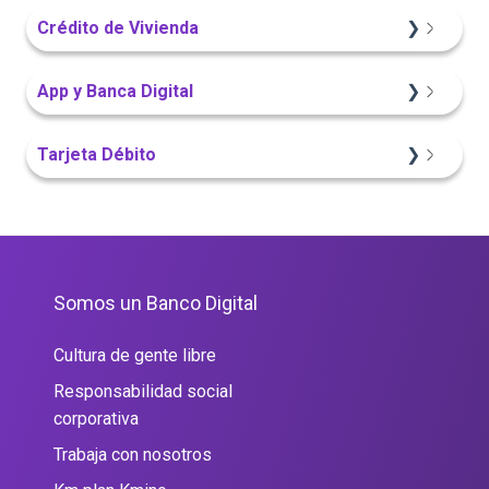
Crédito de Vivienda
Sitio Web
App y Banca Digital
Portal Web
App Finandina
Tarjeta Débito
Sitio Web
Portal Web
Portal Web
Somos un Banco Digital
Cultura de gente libre
Responsabilidad social
corporativa
Trabaja con nosotros