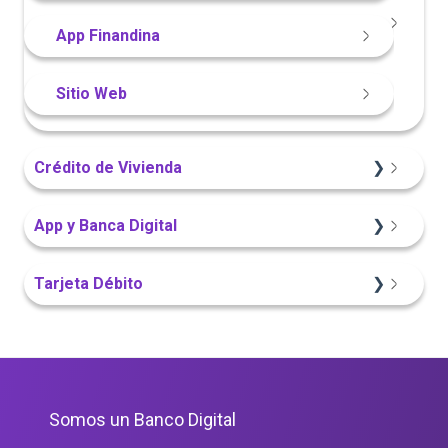
Información General
App Finandina
Portal Web
Sitio Web
Crédito de Vivienda
Sitio Web
App y Banca Digital
Portal Web
App Finandina
Tarjeta Débito
Sitio Web
Portal Web
Portal Web
Somos un Banco Digital