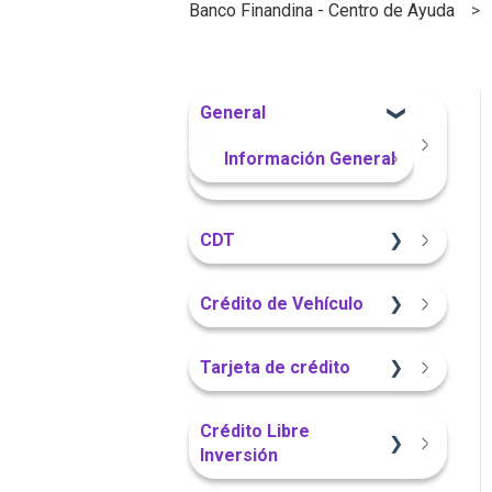
Banco Finandina - Centro de Ayuda
General
Información General
CDT
Sitio Web
Crédito de Vehículo
Información General
Sitio Web
Tarjeta de crédito
Portal Web
Información General
Sitio Web
Crédito Libre
Inversión
Portal Web
App Finandina