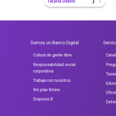
Tarjeta Débito
Sitio Web
Portal Web
Portal Web
Somos un Banco Digital
Servic
Cultura de gente libre
Canal
Responsabilidad social
Pregu
corporativa
Tasas
Trabaja con nosotros
Educa
Km plan Kmino
Ofici
Empresa B
Defen