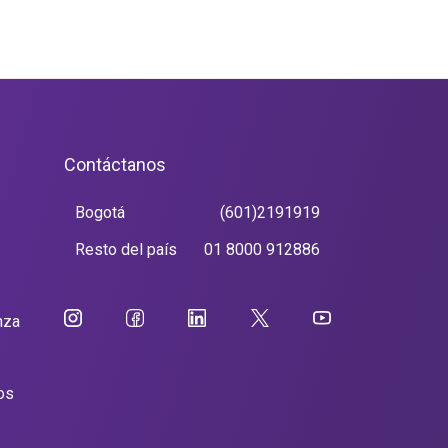
Contáctanos
Bogotá
(601)2191919
Resto del país
01 8000 912886
nza
os