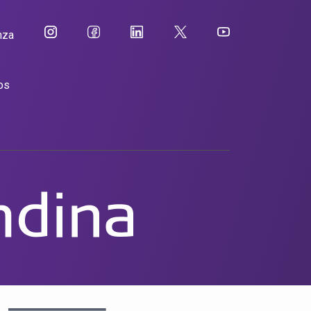
nza
os