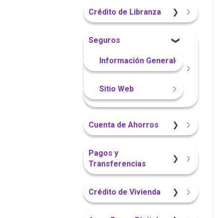
Sitio Web
App Finandina
Crédito de Libranza
Portal Web
Portal Web
Portal Web
Sitio Web
Seguros
App Finandina
Información General
Información General
Portal Web
Sitio Web
Cuenta de Ahorros
Sitio Web
Pagos y
Transferencias
App Finandina
Portal Web
Crédito de Vivienda
Información General
App Finandina
Sitio Web