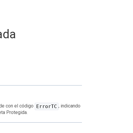
tada
nde con el código
, indicando
ErrorTC
eta Protegida.