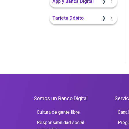
App y Banca Digital
Portal Web
Sitio Web
Portal Web
App Finandina
Tarjeta Débito
Sitio Web
Portal Web
Portal Web
Somos un Banco Digital
Servic
Cultura de gente libre
Canal
Responsabilidad social
Pregu