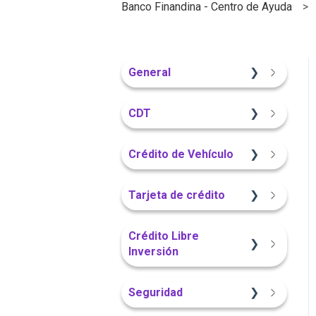
Banco Finandina - Centro de Ayuda
General
Información General
CDT
Sitio Web
Crédito de Vehículo
Información General
Sitio Web
Tarjeta de crédito
Portal Web
Información General
Sitio Web
Crédito Libre
Inversión
Portal Web
App Finandina
Información General
Seguridad
App Finandina
Información General