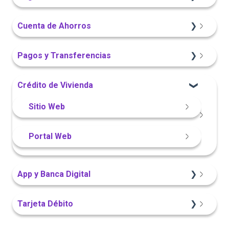
App Finandina
Información General
Información General
Cuenta de Ahorros
Portal Web
Sitio Web
Sitio Web
Pagos y Transferencias
App Finandina
Portal Web
Crédito de Vivienda
Información General
App Finandina
Sitio Web
Portal Web
Sitio Web
Portal Web
App y Banca Digital
App Finandina
Tarjeta Débito
Sitio Web
Portal Web