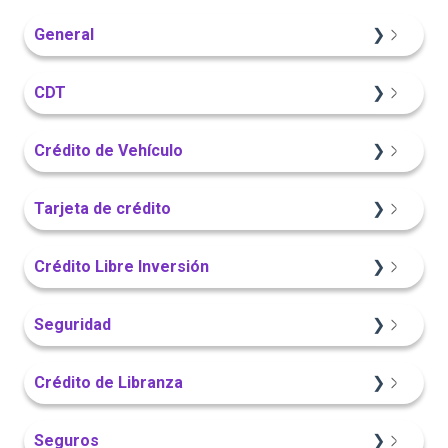
General
Información General
CDT
Sitio Web
Crédito de Vehículo
Información General
Sitio Web
Tarjeta de crédito
Portal Web
Información General
Sitio Web
Crédito Libre Inversión
Portal Web
App Finandina
Información General
Seguridad
App Finandina
Información General
Sitio Web
App Finandina
Crédito de Libranza
Portal Web
Portal Web
Portal Web
Sitio Web
Seguros