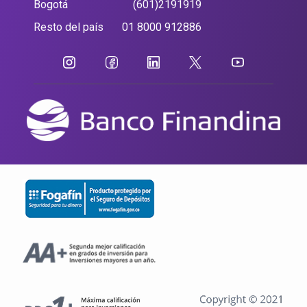
Bogotá
(601)2191919
Resto del país
01 8000 912886