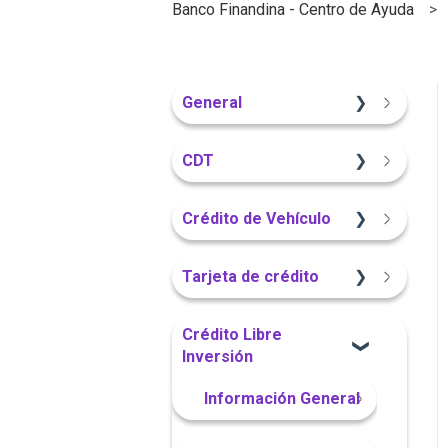
Banco Finandina - Centro de Ayuda
General
Información General
CDT
Sitio Web
Crédito de Vehículo
Información General
Sitio Web
Tarjeta de crédito
Portal Web
Información General
Sitio Web
Crédito Libre
Inversión
Portal Web
App Finandina
Información General
App Finandina
Información General