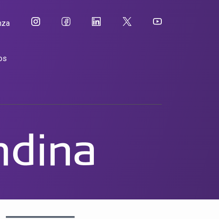
nza
os