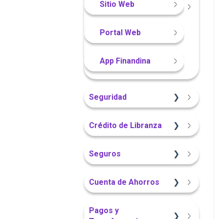
Sitio Web
Portal Web
Portal Web
App Finandina
Seguridad
App Finandina
Crédito de Libranza
Portal Web
Sitio Web
Seguros
Información General
Información General
Cuenta de Ahorros
Portal Web
Sitio Web
Sitio Web
Pagos y