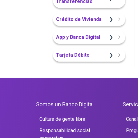
Transferencias
App Finandina
Portal Web
Crédito de Vivienda
Información General
App Finandina
Sitio Web
App y Banca Digital
Portal Web
Sitio Web
Portal Web
App Finandina
Tarjeta Débito
Sitio Web
Portal Web
Portal Web
Somos un Banco Digital
Servic
Cultura de gente libre
Canal
Responsabilidad social
Pregu