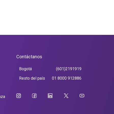
Contáctanos
Bogotá
(601)2191919
Resto del país
01 8000 912886
nza