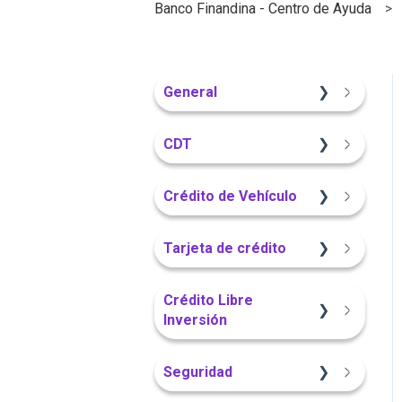
Banco Finandina - Centro de Ayuda
General
Información General
CDT
Sitio Web
Crédito de Vehículo
Información General
Sitio Web
Tarjeta de crédito
Portal Web
Información General
Sitio Web
Crédito Libre
Inversión
Portal Web
App Finandina
Información General
Seguridad
App Finandina
Información General