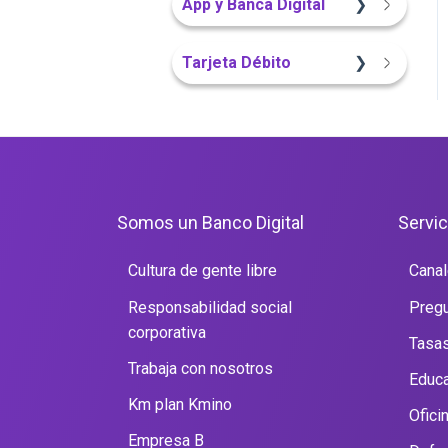
App y Banca Digital
Portal Web
Sitio Web
Portal Web
App Finandina
Tarjeta Débito
Sitio Web
Portal Web
Portal Web
Somos un Banco Digital
Servic
Cultura de gente libre
Canal
Responsabilidad social
Pregu
corporativa
Tasas
Trabaja con nosotros
Educa
Km plan Kmino
Ofici
Empresa B