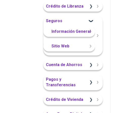
Sitio Web
App Finandina
Crédito de Libranza
Portal Web
Portal Web
Portal Web
Sitio Web
Seguros
App Finandina
Información General
Información General
Portal Web
Sitio Web
Cuenta de Ahorros
Sitio Web
Pagos y
Transferencias
App Finandina
Portal Web
Crédito de Vivienda
Información General
App Finandina
Sitio Web