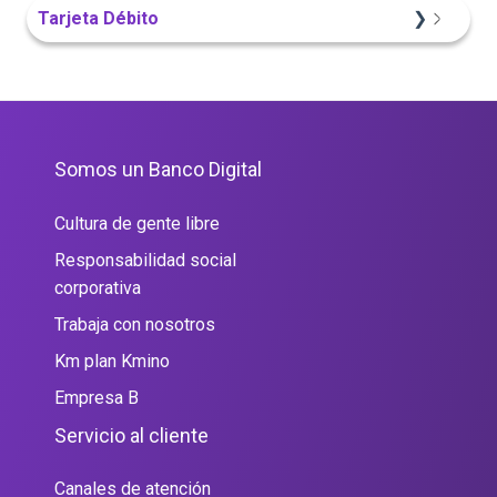
Portal Web
Sitio Web
Portal Web
App Finandina
Tarjeta Débito
Sitio Web
Portal Web
Portal Web
Somos un Banco Digital
Cultura de gente libre
Responsabilidad social
corporativa
Trabaja con nosotros
Km plan Kmino
Empresa B
Servicio al cliente
Canales de atención