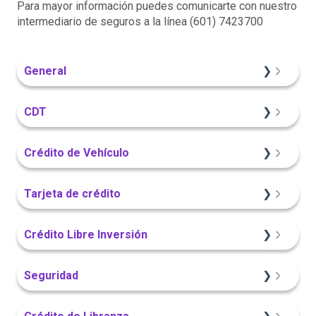
Para mayor información puedes comunicarte con nuestro
intermediario de seguros a la línea (601) 7423700
General
Información General
CDT
Sitio Web
Crédito de Vehículo
Información General
Sitio Web
Tarjeta de crédito
Portal Web
Información General
Sitio Web
Crédito Libre Inversión
Portal Web
App Finandina
Información General
Seguridad
App Finandina
Información General
Sitio Web
App Finandina