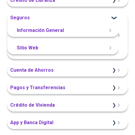
Crédito de Libranza
Portal Web
Portal Web
Portal Web
Sitio Web
Seguros
App Finandina
Información General
Información General
Portal Web
Sitio Web
Cuenta de Ahorros
Sitio Web
Pagos y Transferencias
App Finandina
Portal Web
Crédito de Vivienda
Información General
App Finandina
Sitio Web
App y Banca Digital