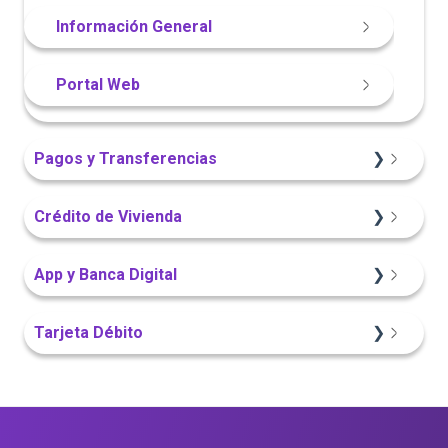
Información General
Portal Web
Pagos y Transferencias
Portal Web
Crédito de Vivienda
App Finandina
Sitio Web
App y Banca Digital
Sitio Web
Portal Web
App Finandina
Tarjeta Débito
Sitio Web
Portal Web
Portal Web