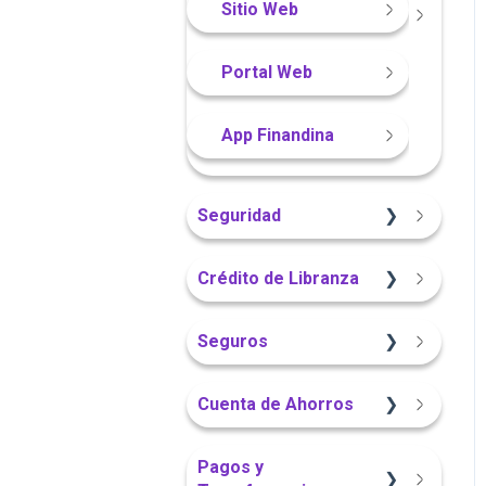
Sitio Web
Portal Web
Portal Web
App Finandina
Seguridad
App Finandina
Crédito de Libranza
Portal Web
Sitio Web
Seguros
Información General
Información General
Cuenta de Ahorros
Portal Web
Sitio Web
Sitio Web
Pagos y