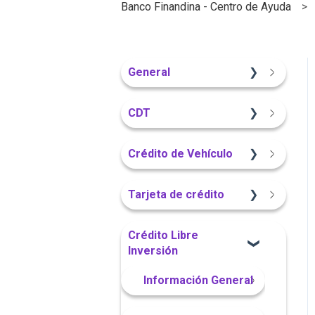
Banco Finandina - Centro de Ayuda
General
Información General
CDT
Sitio Web
Crédito de Vehículo
Información General
Sitio Web
Tarjeta de crédito
Portal Web
Información General
Sitio Web
Crédito Libre
Inversión
Portal Web
App Finandina
Información General
App Finandina
Información General