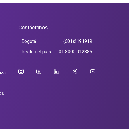
Contáctanos
Bogotá
(601)2191919
Resto del país
01 8000 912886
nza
os