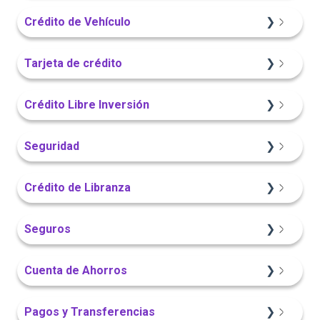
Sitio Web
Crédito de Vehículo
Información General
Sitio Web
Tarjeta de crédito
Portal Web
Información General
Sitio Web
Crédito Libre Inversión
Portal Web
App Finandina
Información General
Seguridad
App Finandina
Información General
Sitio Web
App Finandina
Crédito de Libranza
Portal Web
Portal Web
Portal Web
Sitio Web
Seguros
App Finandina
Información General
Información General
Cuenta de Ahorros
Portal Web
Sitio Web
Sitio Web
Pagos y Transferencias