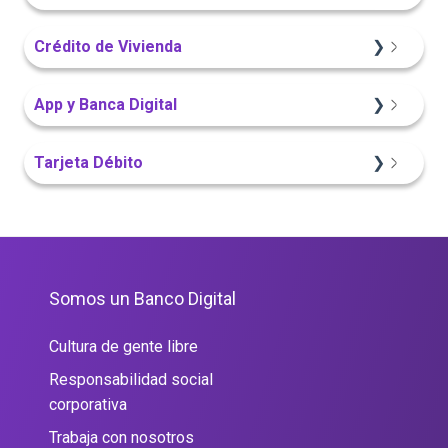
App Finandina
Portal Web
Crédito de Vivienda
Información General
App Finandina
Sitio Web
App y Banca Digital
Portal Web
Sitio Web
Portal Web
App Finandina
Tarjeta Débito
Sitio Web
Portal Web
Portal Web
Somos un Banco Digital
Cultura de gente libre
Responsabilidad social
corporativa
Trabaja con nosotros