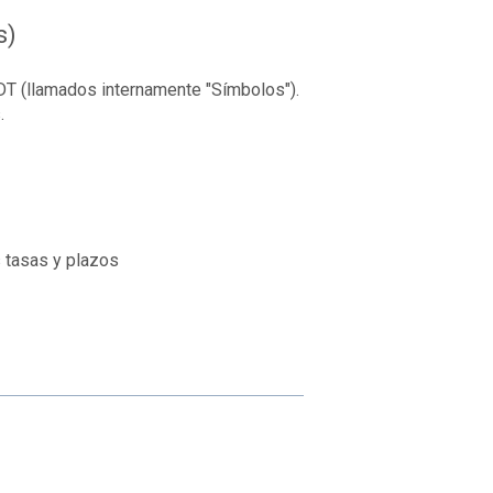
s)
DT (llamados internamente "Símbolos").
.
 tasas y plazos