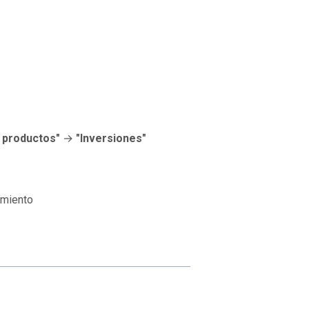
 productos"
→
"Inversiones"
imiento