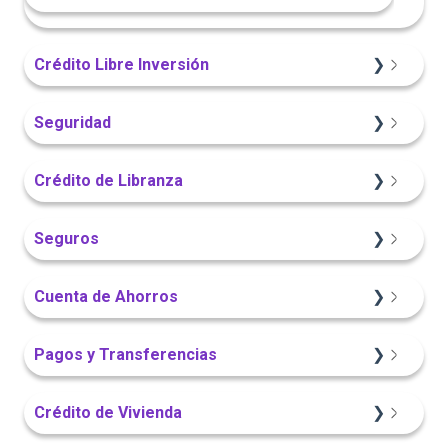
Crédito Libre Inversión
Información General
Seguridad
Sitio Web
App Finandina
Crédito de Libranza
Portal Web
Portal Web
Sitio Web
Seguros
App Finandina
Información General
Información General
Cuenta de Ahorros
Portal Web
Sitio Web
Sitio Web
Pagos y Transferencias
App Finandina
Portal Web
Crédito de Vivienda