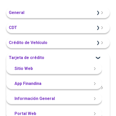
General
Información General
CDT
Sitio Web
Crédito de Vehículo
Información General
Sitio Web
Tarjeta de crédito
Portal Web
Información General
Sitio Web
Portal Web
App Finandina
App Finandina
Información General
Portal Web