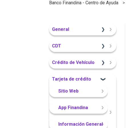
Banco Finandina - Centro de Ayuda
General
Información General
CDT
Sitio Web
Crédito de Vehículo
Información General
Sitio Web
Tarjeta de crédito
Portal Web
Información General
Sitio Web
Portal Web
App Finandina
App Finandina
Información General