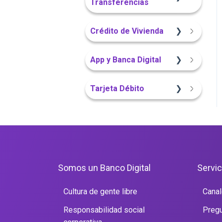
Transferencias
App Finandina
Portal Web
Crédito de Vivienda
Información General
App Finandina
Sitio Web
App y Banca Digital
Portal Web
Sitio Web
Portal Web
App Finandina
Tarjeta Débito
Sitio Web
Portal Web
Portal Web
Somos un Banco Digital
Servic
Cultura de gente libre
Canal
Responsabilidad social
Pregu