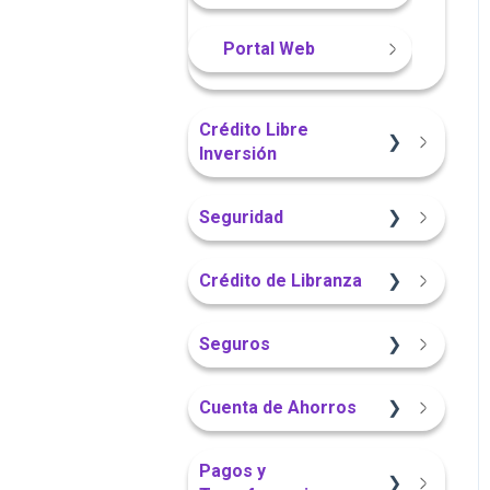
Portal Web
Crédito Libre
Inversión
Información General
Seguridad
Sitio Web
App Finandina
Crédito de Libranza
Portal Web
Portal Web
Sitio Web
Seguros
App Finandina
Información General
Información General
Cuenta de Ahorros
Portal Web
Sitio Web
Sitio Web
Pagos y