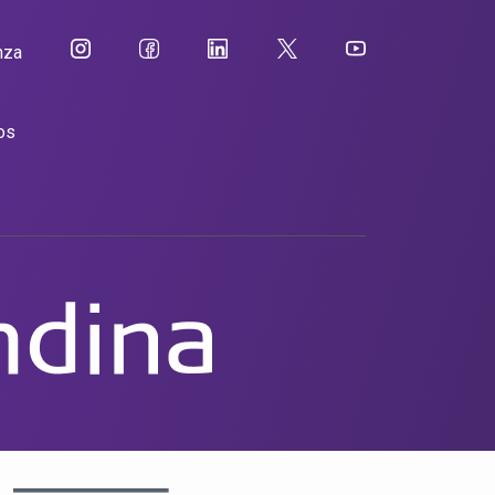
nza
os