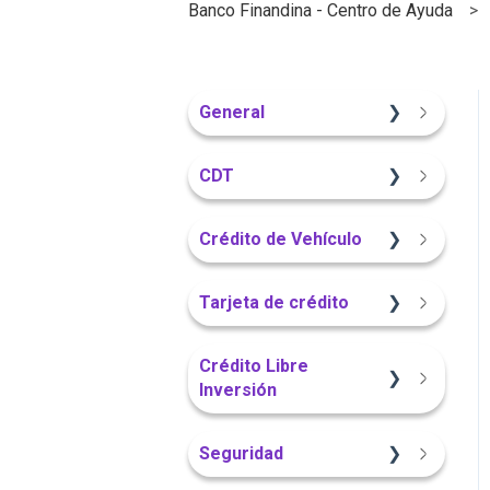
Banco Finandina - Centro de Ayuda
General
Información General
CDT
Sitio Web
Crédito de Vehículo
Información General
Sitio Web
Tarjeta de crédito
Portal Web
Información General
Sitio Web
Crédito Libre
Inversión
Portal Web
App Finandina
Información General
Seguridad
App Finandina
Información General