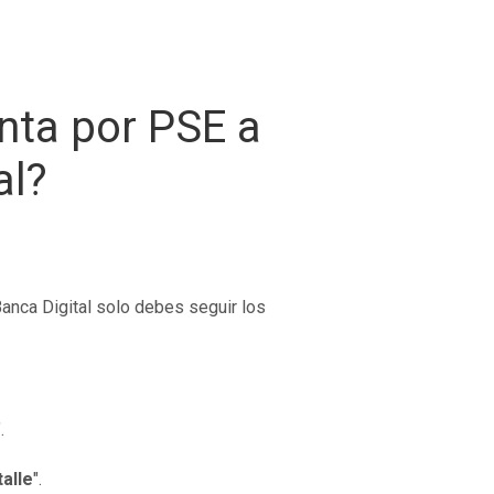
nta por PSE a
al?
anca Digital solo debes seguir los
.
alle
".