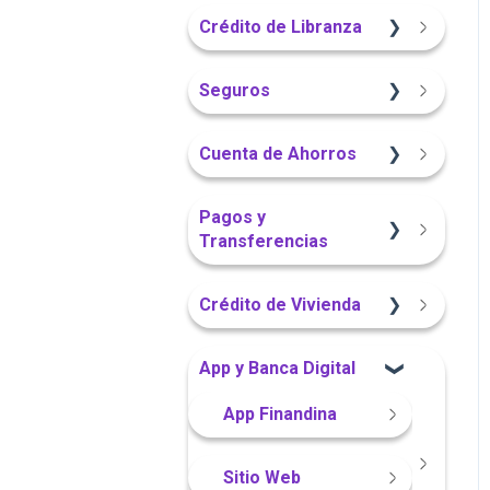
Sitio Web
App Finandina
Crédito de Libranza
Portal Web
Portal Web
Portal Web
Sitio Web
Seguros
App Finandina
Información General
Información General
Cuenta de Ahorros
Portal Web
Sitio Web
Sitio Web
Pagos y
Transferencias
App Finandina
Portal Web
Crédito de Vivienda
Información General
App Finandina
Sitio Web
App y Banca Digital
Portal Web
Sitio Web
Portal Web
App Finandina
Sitio Web