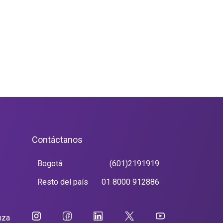
Contáctanos
Bogotá
(601)2191919
Resto del país
01 8000 912886
nza