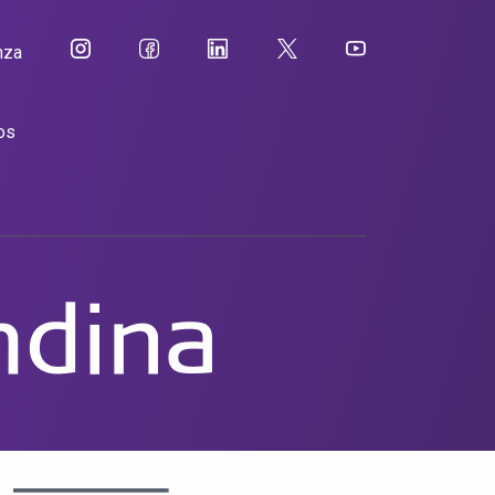
nza
os