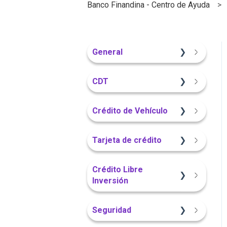
Banco Finandina - Centro de Ayuda
General
Información General
CDT
Sitio Web
Crédito de Vehículo
Información General
Sitio Web
Tarjeta de crédito
Portal Web
Información General
Sitio Web
Crédito Libre
Inversión
Portal Web
App Finandina
Información General
Seguridad
App Finandina
Información General