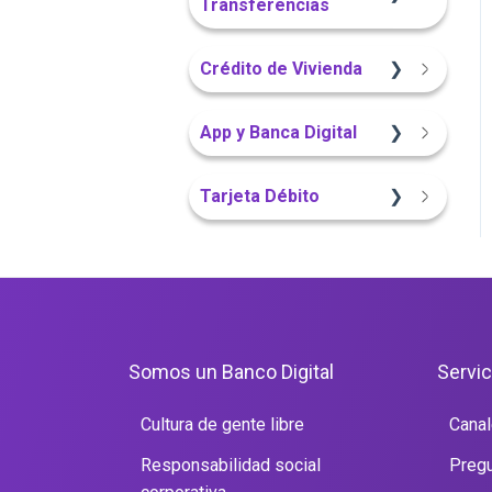
Transferencias
Portal Web
Crédito de Vivienda
App Finandina
Sitio Web
App y Banca Digital
Sitio Web
Portal Web
App Finandina
Tarjeta Débito
Sitio Web
Portal Web
Portal Web
Somos un Banco Digital
Servic
Cultura de gente libre
Canal
Responsabilidad social
Pregu