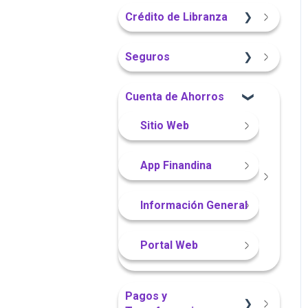
Sitio Web
App Finandina
Crédito de Libranza
Portal Web
Portal Web
Portal Web
Sitio Web
Seguros
App Finandina
Información General
Información General
Cuenta de Ahorros
Portal Web
Sitio Web
Sitio Web
App Finandina
Información General
Portal Web
Pagos y