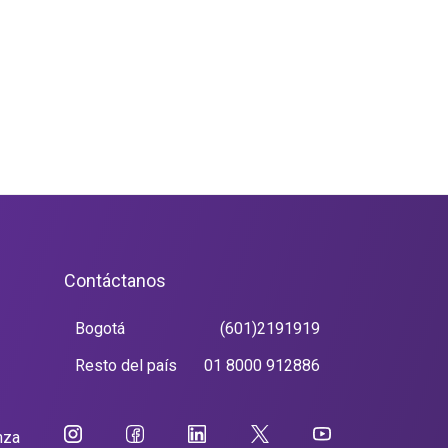
Contáctanos
Bogotá
(601)2191919
Resto del país
01 8000 912886
nza