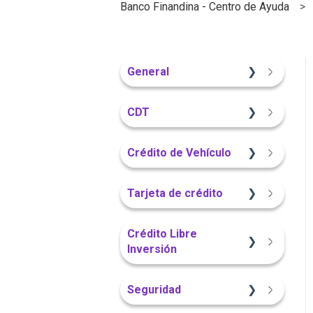
Banco Finandina - Centro de Ayuda
General
Información General
CDT
Sitio Web
Crédito de Vehículo
Información General
Sitio Web
Tarjeta de crédito
Portal Web
Información General
Sitio Web
Crédito Libre
Inversión
Portal Web
App Finandina
Información General
Seguridad
App Finandina
Información General