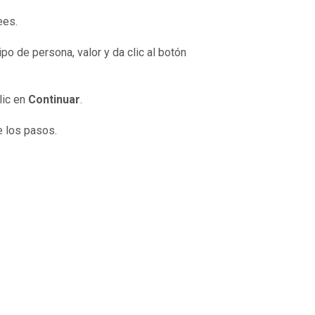
ees.
po de persona, valor y da clic al botón
lic en
Continuar
.
e los pasos.