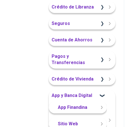
Sitio Web
App Finandina
Crédito de Libranza
Portal Web
Portal Web
Portal Web
Sitio Web
Seguros
App Finandina
Información General
Información General
Cuenta de Ahorros
Portal Web
Sitio Web
Sitio Web
Pagos y
Transferencias
App Finandina
Portal Web
Crédito de Vivienda
Información General
App Finandina
Sitio Web
App y Banca Digital
Portal Web
Sitio Web
Portal Web
App Finandina
Sitio Web