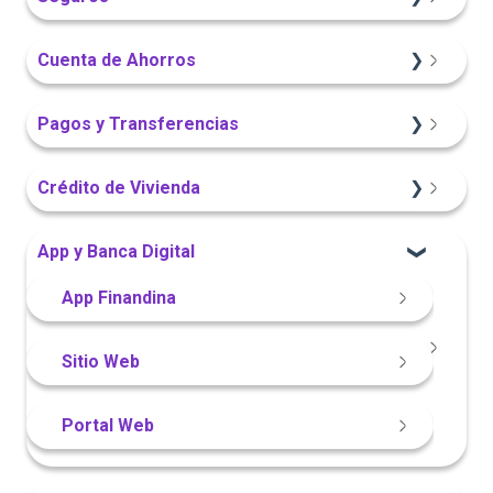
App Finandina
Información General
Información General
Cuenta de Ahorros
Portal Web
Sitio Web
Sitio Web
Pagos y Transferencias
App Finandina
Portal Web
Crédito de Vivienda
Información General
App Finandina
Sitio Web
App y Banca Digital
Portal Web
Sitio Web
Portal Web
App Finandina
Sitio Web
Portal Web