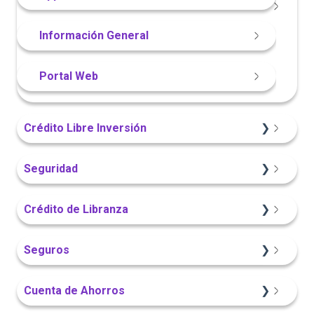
App Finandina
Información General
Portal Web
Crédito Libre Inversión
Información General
Seguridad
Sitio Web
App Finandina
Crédito de Libranza
Portal Web
Portal Web
Sitio Web
Seguros
App Finandina
Información General
Información General
Cuenta de Ahorros