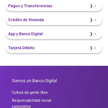
Portal Web
Sitio Web
Sitio Web
Pagos y Transferencias
App Finandina
Portal Web
Crédito de Vivienda
Información General
App Finandina
Sitio Web
App y Banca Digital
Portal Web
Sitio Web
Portal Web
App Finandina
Tarjeta Débito
Sitio Web
Portal Web
Portal Web
Somos un Banco Digital
Cultura de gente libre
Responsabilidad social
corporativa