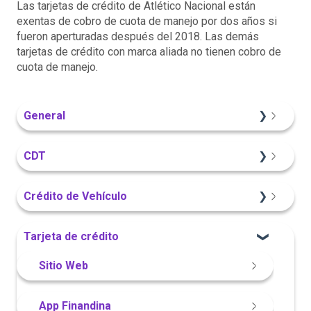
Las tarjetas de crédito de Atlético Nacional están
exentas de cobro de cuota de manejo por dos años si
fueron aperturadas después del 2018. Las demás
tarjetas de crédito con marca aliada no tienen cobro de
cuota de manejo.
General
Información General
CDT
Sitio Web
Crédito de Vehículo
Información General
Sitio Web
Tarjeta de crédito
Portal Web
Información General
Sitio Web
Portal Web
App Finandina